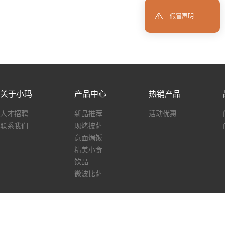
假冒声明
关于小玛
产品中心
热销产品
人才招聘
新品推荐
活动优惠
联系我们
现烤披萨
意面焗饭
精美小食
饮品
微波比萨
Copyright © 2017 福州玛格利塔餐饮管理有限公司 版权所有
网站建设